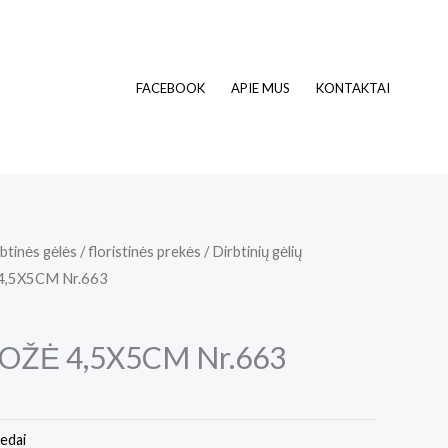
FACEBOOK
APIE MUS
KONTAKTAI
btinės gėlės / floristinės prekės
/
Dirbtinių gėlių
4,5X5CM Nr.663
OŽĖ 4,5X5CM Nr.663
iedai