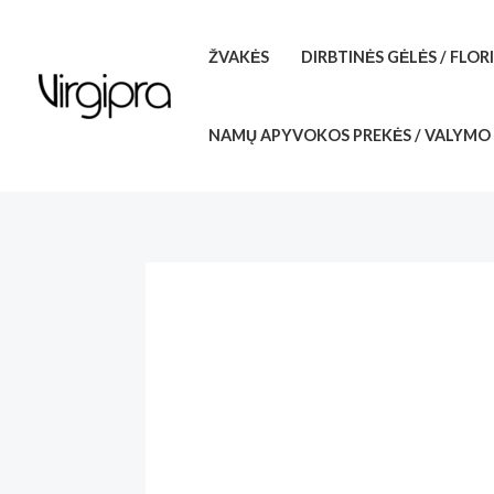
Pereiti
prie
ŽVAKĖS
DIRBTINĖS GĖLĖS / FLOR
turinio
NAMŲ APYVOKOS PREKĖS / VALYMO