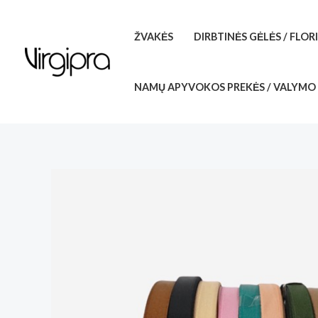
Pereiti
prie
ŽVAKĖS
DIRBTINĖS GĖLĖS / FLOR
turinio
NAMŲ APYVOKOS PREKĖS / VALYMO