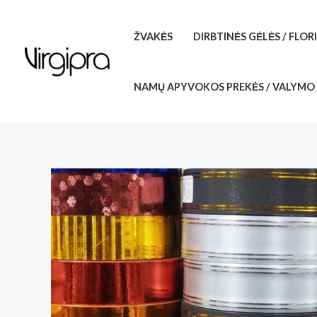
Pereiti
prie
ŽVAKĖS
DIRBTINĖS GĖLĖS / FLOR
turinio
NAMŲ APYVOKOS PREKĖS / VALYMO