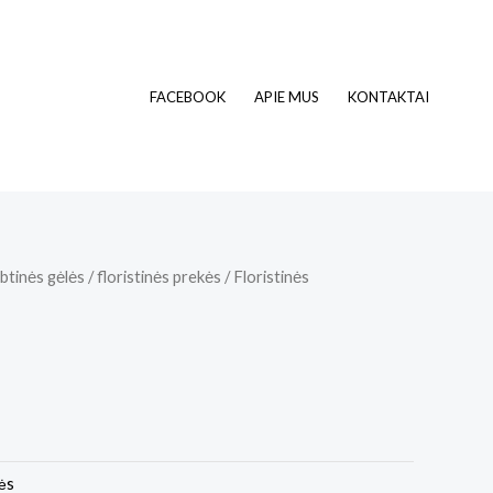
FACEBOOK
APIE MUS
KONTAKTAI
btinės gėlės / floristinės prekės
/
Floristinės
kės