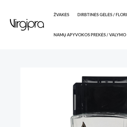
Pereiti
prie
ŽVAKĖS
DIRBTINĖS GĖLĖS / FLOR
turinio
NAMŲ APYVOKOS PREKĖS / VALYMO