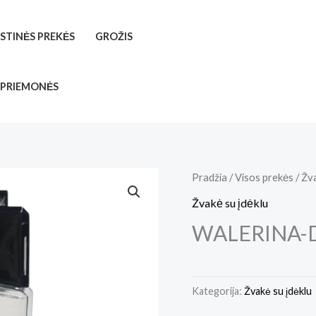
ISTINĖS PREKĖS
GROŽIS
 PRIEMONĖS
Pradžia
/
Visos prekės
/
Žv
Žvakė su įdėklu
WALERINA-D
Kategorija:
Žvakė su įdėklu