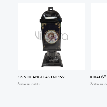
ZP-NKK ANGELAS J.Nr.199
KRIAUŠĖ J
Žvakė su įdėklu
Žvakė su įd