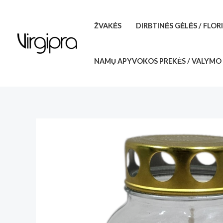
Pereiti
prie
ŽVAKĖS
DIRBTINĖS GĖLĖS / FLOR
turinio
NAMŲ APYVOKOS PREKĖS / VALYMO