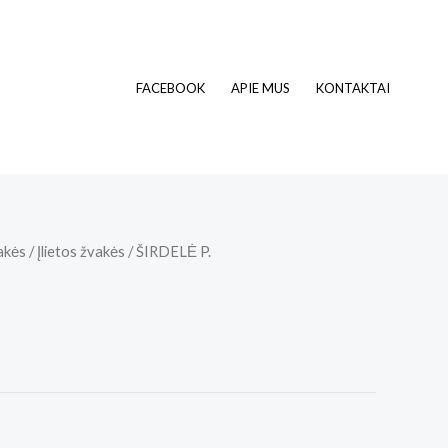
FACEBOOK
APIE MUS
KONTAKTAI
akės
/
Įlietos žvakės
/ ŠIRDELĖ P.