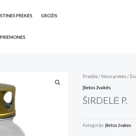
ISTINĖS PREKĖS
GROŽIS
 PRIEMONĖS
Pradžia
/
Visos prekės
/
Žv
Įlietos žvakės
ŠIRDELĖ P.
Kategorija:
Įlietos žvakės