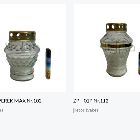
PEREK MAX Nr.102
ZP – 01P Nr.112
ės
Įlietos žvakės