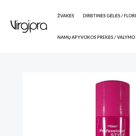
Pereiti
prie
ŽVAKĖS
DIRBTINĖS GĖLĖS / FLOR
turinio
NAMŲ APYVOKOS PREKĖS / VALYMO