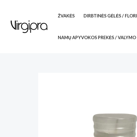
Pereiti
prie
ŽVAKĖS
DIRBTINĖS GĖLĖS / FLOR
turinio
NAMŲ APYVOKOS PREKĖS / VALYMO