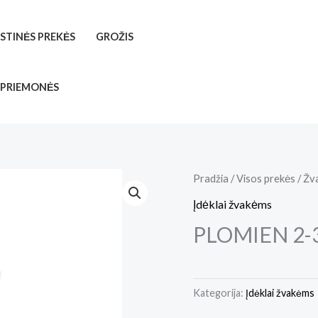
ISTINĖS PREKĖS
GROŽIS
 PRIEMONĖS
Pradžia
/
Visos prekės
/
Žv
Įdėklai žvakėms
PLOMIEN 2-3
Kategorija:
Įdėklai žvakėms