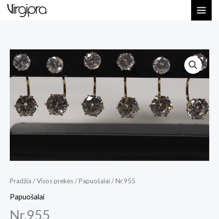
Pereiti
prie
turinio
Pradžia
/
Visos prekės
/
Papuošalai
/ Nr.955
Papuošalai
Nr.955