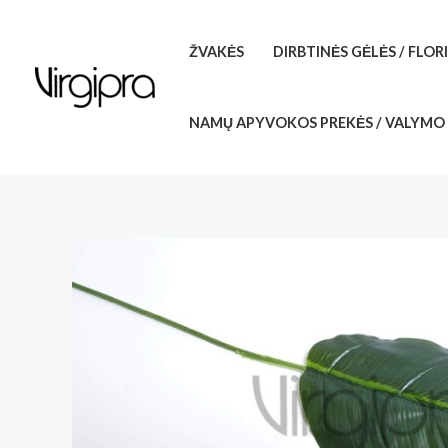
Pereiti
prie
ŽVAKĖS
DIRBTINĖS GĖLĖS / FLOR
turinio
NAMŲ APYVOKOS PREKĖS / VALYMO