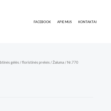
FACEBOOK
APIE MUS
KONTAKTAI
btinės gėlės / floristinės prekės
/
Žaluma
/ Nr.770