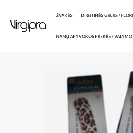
Pereiti
prie
ŽVAKĖS
DIRBTINĖS GĖLĖS / FLOR
turinio
NAMŲ APYVOKOS PREKĖS / VALYMO