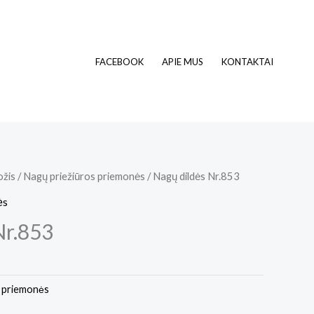
FACEBOOK
APIE MUS
KONTAKTAI
ožis
/
Nagų priežiūros priemonės
/ Nagų dildės Nr.853
ės
Nr.853
s priemonės