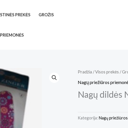
ISTINĖS PREKĖS
GROŽIS
 PRIEMONĖS
Pradžia
/
Visos prekės
/
Gr
Nagų priežiūros priemon
Nagų dildės 
Kategorija:
Nagų priežiūro