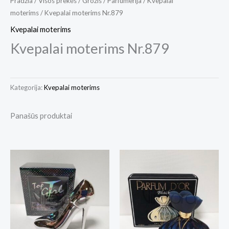
Pradžia
/
Visos prekės
/
Grožis
/
Parfumerija
/
Kvepalai
moterims
/ Kvepalai moterims Nr.879
Kvepalai moterims
Kvepalai moterims Nr.879
Kategorija:
Kvepalai moterims
Panašūs produktai