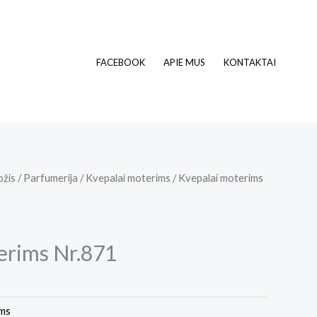
FACEBOOK
APIE MUS
KONTAKTAI
ožis
/
Parfumerija
/
Kvepalai moterims
/ Kvepalai moterims
erims Nr.871
ims