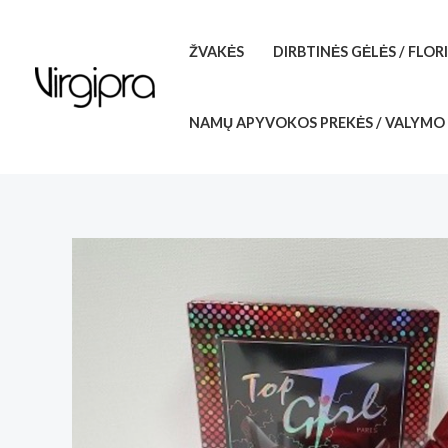
Pereiti
prie
ŽVAKĖS
DIRBTINĖS GĖLĖS / FLOR
turinio
NAMŲ APYVOKOS PREKĖS / VALYMO