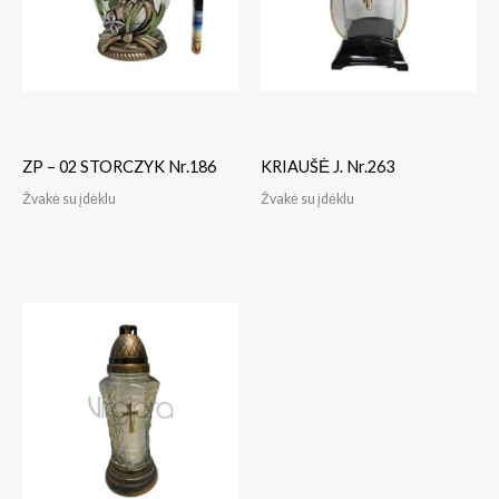
ZP – 02 STORCZYK Nr.186
KRIAUŠĖ J. Nr.263
Žvakė su įdėklu
Žvakė su įdėklu