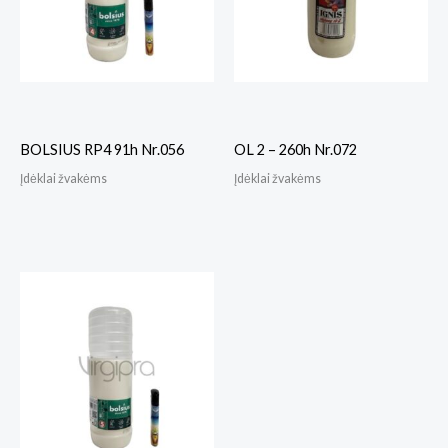
BOLSIUS RP4 91h Nr.056
OL 2 – 260h Nr.072
Įdėklai žvakėms
Įdėklai žvakėms