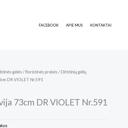
FACEBOOK
APIE MUS
KONTAKTAI
btinės gėlės / floristinės prekės
/
Dirbtinių gėlių
73cm DR VIOLET Nr.591
vija 73cm DR VIOLET Nr.591
šakos