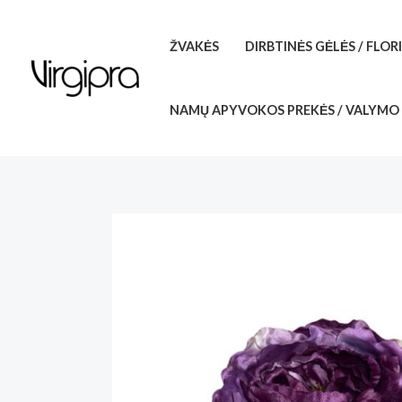
Pereiti
prie
ŽVAKĖS
DIRBTINĖS GĖLĖS / FLOR
turinio
NAMŲ APYVOKOS PREKĖS / VALYMO