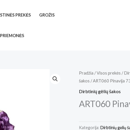
ISTINĖS PREKĖS
GROŽIS
 PRIEMONĖS
Pradžia
/
Visos prekės
/
Dir
šakos
/ ART060 Pinavija 
Dirbtinių gėlių šakos
ART060 Pina
Kategorija:
Dirbtinių gėlių 